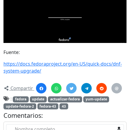
Fuente:
https://docs.fedoraproject.org/en-US/quick-docs/dnf-
system-upgrade/
Compartir
:
fedora
update
actualizar-fedora
yum-update
update-fedora-2
fedora-43
43
Comentarios:
Nombre completo