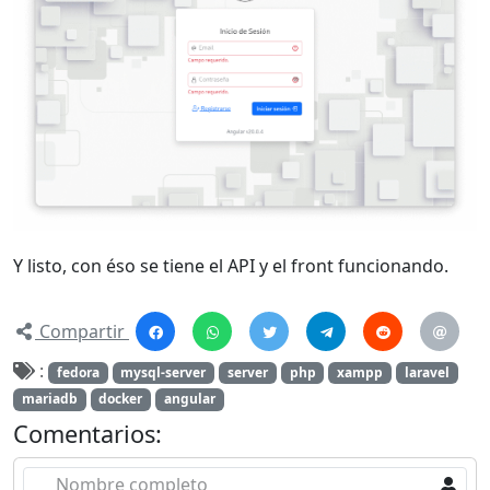
Y listo, con éso se tiene el API y el front funcionando.
Compartir
:
fedora
mysql-server
server
php
xampp
laravel
mariadb
docker
angular
Comentarios:
Nombre completo