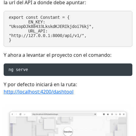
la url del API a donde debe apuntar:
export const Constant = {

	EN_KEY: 
"UksopDJk88433LkskdKJERIkjdoi76kj",

	URL_API: 
"http://127.0.0.1:8000/api/v1/",

}
Y ahora a levantar el proyecto con el comando:
ng serve
Y por defecto iniciará en la ruta:
http://localhost:4200/dashtool