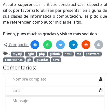
Acepto sugerencias, críticas constructivas respecto al
sitio, por favor si lo utilizan par presentar en alguna de
sus clases de informática o computación, les pido que
me referencien como autor inicial del sitio.
Bueno, pues muchas gracias y visiten más seguido.
Compartir
:
mysql
login
php
github
html
css
password
contrasenas
git
guardar
save
Comentarios:
Nombre completo
Email
Mensaje