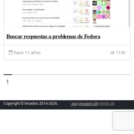
Buscar respuestas a problemas de Fedora
hace 11 años
1135
1
Copyright © linuxitos 2014-2026.
Aviso Legal
Términos de uso
Privacidad