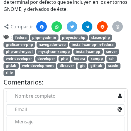
de terminal por defecto que se incluyen en los entornos
GNOME, y derivados de éste.
Compartir
:
fedora
phpmyadmin
proyecto-php
clases-php
graficar-en-php
navegador-web
install-xampp-in-fedora
php-and-mysql
mysql-con-xampp
install-xampp
server
web-developer
developer
php
fedora
xampp
ssh
gitlab
web-development
dbeaver
git
github
scode
tilix
Comentarios:
Nombre completo
Email
Mensaje